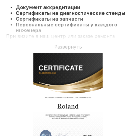
Документ аккредитации
Сертификаты на диагностические стенды
Сертификаты на запчасти
Персональные сертификаты у каждого
инженера
При визите в наш центр или заказе ремонта
Микшерный пульт клиент получает качественный
Развернуть
ремонт и официальную гарантию до 3 лет.