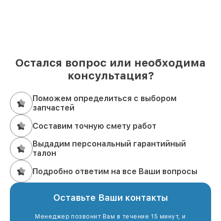
(495) 152-68-30
или приходите по адресу
улица
Сущёвский Вал, 5с1
. Мы вернём вашему
оборудованию надёжность и отличное звучание!
Остался вопрос или необходима
консультация?
Поможем определиться с выбором
запчастей
Составим точную смету работ
Выдадим персональный гарантийный
талон
Подробно ответим на все Ваши вопросы
Оставьте Ваши контакты
Менеджер позвонит Вам в течение 15 минут, и