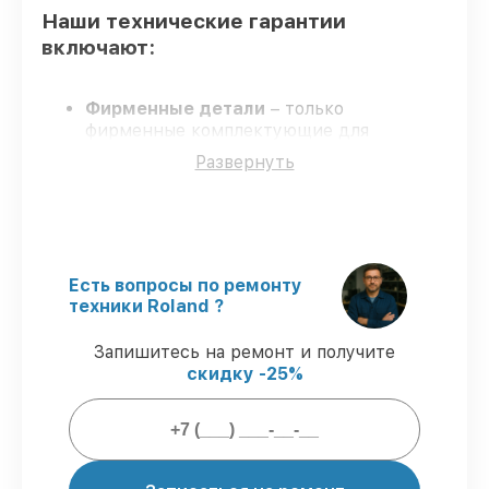
Наши технические гарантии
включают:
Фирменные детали
– только
фирменные комплектующие для
восстановления микшерных пультов.
Развернуть
Квалифицированные специалисты
–
мастера проходят строгий отбор и
регулярное обучение.
Выполнение работ вовремя
–
гарантируем завершение починки без
задержек.
Есть вопросы по ремонту
Официальная гарантия
–
техники Roland ?
восстановление с полным гарантийным
сопровождением.
Запишитесь на ремонт и получите
скидку -25%
Гарантии сервиса на восстановление
микшерных пультов: