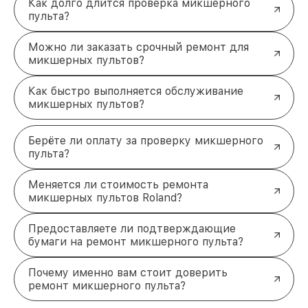
Как долго длится проверка микшерного
выбрать нас?
пульта?
Преимущества обращения к нам:
Оригинальные запчасти
. Используем только
Можно ли заказать срочный ремонт для
сертифицированные комплектующие, чтобы
микшерных пультов?
обеспечить долговечность и надежность
ремонта.
Гарантия на работы
. После завершения
Как быстро выполняется обслуживание
ремонта предоставляем гарантийный талон.
микшерных пультов?
Оперативность
. Большинство
неисправностей устраняем в течение одного
Берёте ли оплату за проверку микшерного
рабочего дня.
пульта?
Доставка
. Заберём устройство из любого
района города и вернём обратно после
ремонта.
Меняется ли стоимость ремонта
Мы нацелены на то, чтобы ваше оборудование
микшерных пультов Roland?
работало как новое.
Обратитесь за ремонтом
Предоставляете ли подтверждающие
микшерного пульта Roland прямо
бумаги на ремонт микшерного пульта?
сейчас
Почему именно вам стоит доверить
Нужен качественный ремонт микшерного пульта
ремонт микшерного пульта?
Roland в Москве? Доверьте это дело
профессионалам. Позвоните нам по телефону
+7