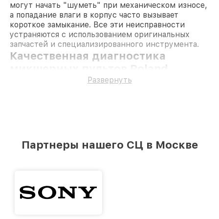
могут начать "шуметь" при механическом износе,
а попадание влаги в корпус часто вызывает
короткое замыкание. Все эти неисправности
устраняются с использованием оригинальных
запчастей и специализированного инструмента.
Качественная диагностика
микшерных пультов Roland
Проверка устройства — первый этап работы.
Развернуть
Технический осмотр включает:
Проверку напряжения и состояния
блока
питания
.
Тестирование
усилителей
и
эквалайзеров
на
наличие перегрева или искажений.
Оценку состояния
потенциометров
и
Партнеры нашего СЦ в Москве
фейдеров
на плавность хода и отсутствие
шумов.
Диагностику цепи на предмет короткого
замыкания.
Исследование платы на повреждения после
воздействия влаги.
В результате диагностики мы выявляем причину и
степень неисправности, после чего согласуем с