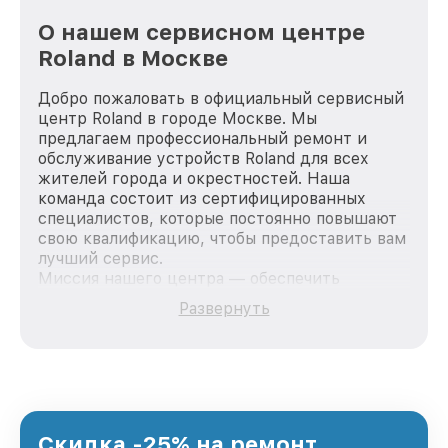
О нашем сервисном центре
Roland в Москве
Добро пожаловать в официальный сервисный
центр Roland в городе Москве. Мы
предлагаем профессиональный ремонт и
обслуживание устройств Roland для всех
жителей города и окрестностей. Наша
команда состоит из сертифицированных
специалистов, которые постоянно повышают
свою квалификацию, чтобы предоставить вам
лучший сервис.
Миссия нашего центра — обеспечить
качественный и доступный ремонт для
Развернуть
каждого пользователя продукции Roland, вне
зависимости от сложности поломки. Мы
стремимся к тому, чтобы каждый клиент был
удовлетворен скоростью и качеством
предоставляемых услуг. Наша цель — стать
лучшим сервисным центром Roland в городе
Москве, постоянно повышая уровень доверия
Скидка -25% на ремонт